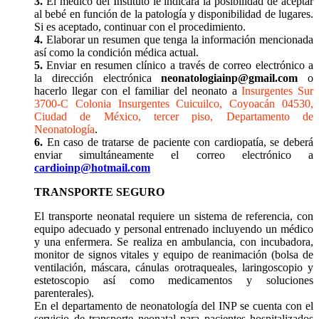
3.
El médico del Instituto le indicará la posibilidad de aceptar
al bebé en función de la patología y disponibilidad de lugares.
Si es aceptado, continuar con el procedimiento.
4.
Elaborar un resumen que tenga la información mencionada
así como la condición médica actual.
5.
Enviar en resumen clínico a través de correo electrónico a
la dirección electrónica
neonatologiainp@gmail.com
o
hacerlo llegar con el familiar del neonato a
Insurgentes Sur
3700-C Colonia Insurgentes Cuicuilco, Coyoacán 04530,
Ciudad de México, tercer piso, Departamento de
Neonatología
.
6.
En caso de tratarse de paciente con cardiopatía, se deberá
enviar simultáneamente el correo electrónico a
cardioinp@hotmail.com
TRANSPORTE SEGURO
El transporte neonatal requiere un sistema de referencia, con
equipo adecuado y personal entrenado incluyendo un médico
y una enfermera. Se realiza en ambulancia, con incubadora,
monitor de signos vitales y equipo de reanimación (bolsa de
ventilación, máscara, cánulas orotraqueales, laringoscopio y
estetoscopio así como medicamentos y soluciones
parenterales).
En el departamento de neonatología del INP se cuenta con el
servicio de transporte neonatal para pacientes hospitalizados