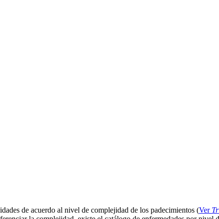
nidades de acuerdo al nivel de complejidad de los padecimientos (
Ver
Tr
diferenciar la complejidad, existe el catálogo de enfermedades por nivel 