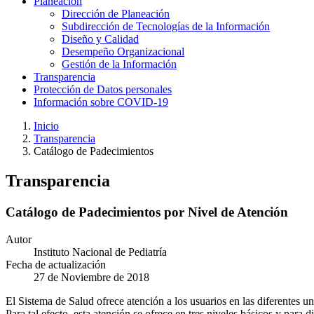
Planeación
Dirección de Planeación
Subdirección de Tecnologías de la Información
Diseño y Calidad
Desempeño Organizacional
Gestión de la Información
Transparencia
Protección de Datos personales
Información sobre COVID-19
Inicio
Transparencia
Catálogo de Padecimientos
Transparencia
Catálogo de Padecimientos por Nivel de Atención
Autor
Instituto Nacional de Pediatría
Fecha de actualización
27 de Noviembre de 2018
El Sistema de Salud ofrece atención a los usuarios en las diferentes u
Para tal efecto, esta atención se ofrece en tres niveles básicos y para 