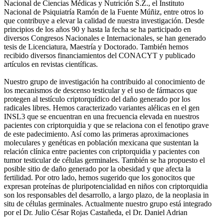
Nacional de Ciencias Médicas y Nutrición S.Z., el Instituto
Nacional de Psiquiatría Ramón de la Fuente Múñiz, entre otros lo
que contribuye a elevar la calidad de nuestra investigación. Desde
principios de los años 90 y hasta la fecha se ha participado en
diversos Congresos Nacionales e Internacionales, se han generado
tesis de Licenciatura, Maestría y Doctorado. También hemos
recibido diversos financiamientos del CONACYT y publicado
artículos en revistas científicas.
Nuestro grupo de investigación ha contribuido al conocimiento de
los mecanismos de descenso testicular y el uso de fármacos que
protegen al testículo criptorquídico del daño generado por los
radicales libres. Hemos caracterizado variantes alélicas en el gen
INSL3 que se encuentran en una frecuencia elevada en nuestros
pacientes con criptorquidia y que se relaciona con el fenotipo grave
de este padecimiento. Así como las primeras aproximaciones
moleculares y genéticas en población mexicana que sustentan la
relación clínica entre pacientes con criptorquidia y pacientes con
tumor testicular de células germinales. También se ha propuesto el
posible sitio de daño generado por la obesidad y que afecta la
fertilidad. Por otro lado, hemos sugerido que los gonocitos que
expresan proteínas de pluripotencialidad en niños con criptorquidia
son los responsables del desarrollo, a largo plazo, de la neoplasia in
situ de células germinales. Actualmente nuestro grupo está integrado
por el Dr. Julio César Rojas Castañeda, el Dr. Daniel Adrian