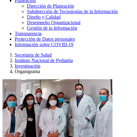
Planeación
Dirección de Planeación
Subdirección de Tecnologías de la Información
Diseño y Calidad
Desempeño Organizacional
Gestión de la Información
Transparencia
Protección de Datos personales
Información sobre COVID-19
Secretaria de Salud
Instituto Nacional de Pediatría
Investigación
Organigrama